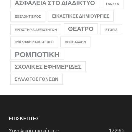
ΑΣΦΆΛΕΙΑ ΣΤΟ ΔΙΑΔΊΚΤΥΟ
ΓΛΏΣΣΑ
ΕΙΚΑΣΤΙΚΈΣ ΔΗΜΙΟΥΡΓΊΕΣ
ΕΘΕΛΟΝΤΙΣΜΌΣ
ΘΈΑΤΡΟ
ΕΡΓΑΣΤΉΡΙΑ ΔΕΞΙΟΤΉΤΩΝ
ΙΣΤΟΡΊΑ
ΚΥΚΛΟΦΟΡΙΑΚΉ ΑΓΩΓΉ
ΠΕΡΙΒΆΛΛΟΝ
ΡΟΜΠΟΤΙΚΉ
ΣΧΟΛΙΚΈΣ ΕΦΗΜΕΡΊΔΕΣ
ΣΎΛΛΟΓΟΣ ΓΟΝΈΩΝ
ΕΠΙΣΚΈΠΤΕΣ
Συνολικοί επισκέπτες:
17290