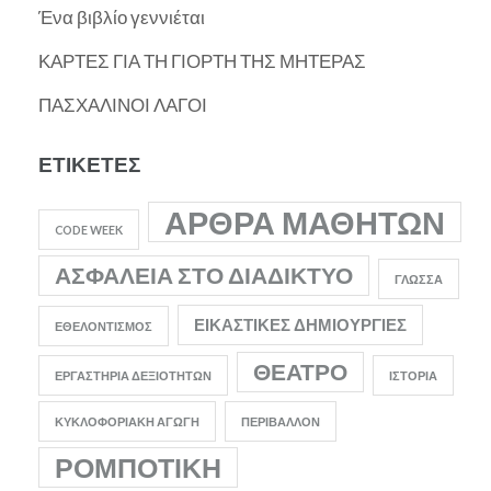
Ένα βιβλίο γεννιέται
ΚΑΡΤΕΣ ΓΙΑ ΤΗ ΓΙΟΡΤΗ ΤΗΣ ΜΗΤΕΡΑΣ
ΠΑΣΧΑΛΙΝΟΙ ΛΑΓΟΙ
ΕΤΙΚΈΤΕΣ
ΆΡΘΡΑ ΜΑΘΗΤΏΝ
CODE WEEK
ΑΣΦΆΛΕΙΑ ΣΤΟ ΔΙΑΔΊΚΤΥΟ
ΓΛΏΣΣΑ
ΕΙΚΑΣΤΙΚΈΣ ΔΗΜΙΟΥΡΓΊΕΣ
ΕΘΕΛΟΝΤΙΣΜΌΣ
ΘΈΑΤΡΟ
ΕΡΓΑΣΤΉΡΙΑ ΔΕΞΙΟΤΉΤΩΝ
ΙΣΤΟΡΊΑ
ΚΥΚΛΟΦΟΡΙΑΚΉ ΑΓΩΓΉ
ΠΕΡΙΒΆΛΛΟΝ
ΡΟΜΠΟΤΙΚΉ