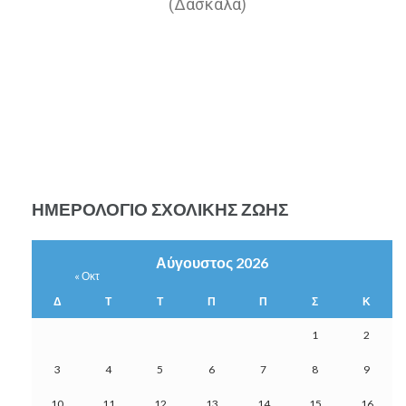
(Δασκάλα)
ΗΜΕΡΟΛΌΓΙΟ ΣΧΟΛΙΚΉΣ ΖΩΉΣ
Αύγουστος 2026
« Οκτ
Δ
Τ
Τ
Π
Π
Σ
Κ
1
2
3
4
5
6
7
8
9
10
11
12
13
14
15
16