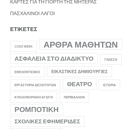
ΚΑΡΤΕΣ ΓΙΑ ΤΗ ΓΙΟΡΤΗ ΤΗΣ ΜΗΤΕΡΑΣ
ΠΑΣΧΑΛΙΝΟΙ ΛΑΓΟΙ
ΕΤΙΚΈΤΕΣ
ΆΡΘΡΑ ΜΑΘΗΤΏΝ
CODE WEEK
ΑΣΦΆΛΕΙΑ ΣΤΟ ΔΙΑΔΊΚΤΥΟ
ΓΛΏΣΣΑ
ΕΙΚΑΣΤΙΚΈΣ ΔΗΜΙΟΥΡΓΊΕΣ
ΕΘΕΛΟΝΤΙΣΜΌΣ
ΘΈΑΤΡΟ
ΕΡΓΑΣΤΉΡΙΑ ΔΕΞΙΟΤΉΤΩΝ
ΙΣΤΟΡΊΑ
ΚΥΚΛΟΦΟΡΙΑΚΉ ΑΓΩΓΉ
ΠΕΡΙΒΆΛΛΟΝ
ΡΟΜΠΟΤΙΚΉ
ΣΧΟΛΙΚΈΣ ΕΦΗΜΕΡΊΔΕΣ