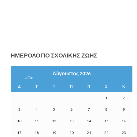
ΗΜΕΡΟΛΌΓΙΟ ΣΧΟΛΙΚΉΣ ΖΩΉΣ
Αύγουστος 2026
« Οκτ
Δ
Τ
Τ
Π
Π
Σ
Κ
1
2
3
4
5
6
7
8
9
10
11
12
13
14
15
16
17
18
19
20
21
22
23