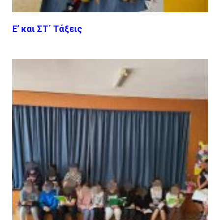
Ε’ και ΣΤ΄ Τάξεις