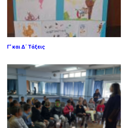
Γ’ και Δ΄ Τάξεις